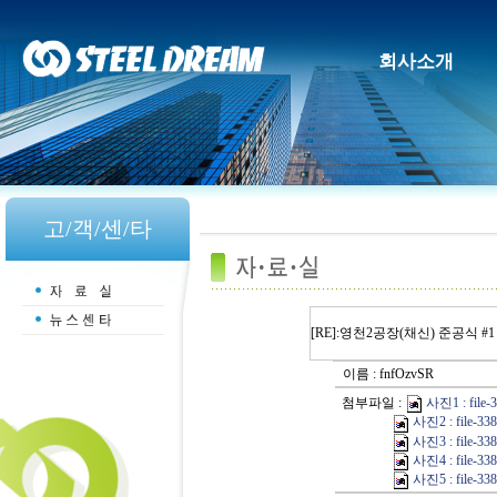
회사소개
고/객/센/타
[RE]:영천2공장(채신) 준공식 #1
이름 : fnfOzvSR
첨부파일 :
사진1 : file-3
사진2 : file-3382
사진3 : file-3383
사진4 : file-3384
사진5 : file-3385